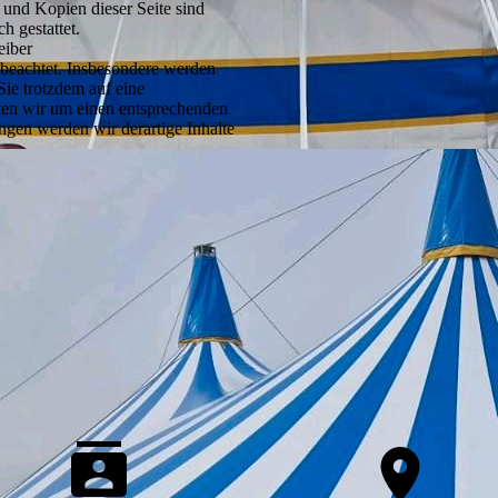
 und Kopien dieser Seite sind
h gestattet.
eiber
r beachtet. Insbesondere werden
 Sie trotzdem auf eine
ten wir um einen entsprechenden
gen werden wir derartige Inhalte