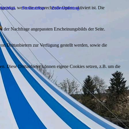
ezeigt, wenn die entsprechende Option aktiviert ist. Die
ektzirkus
Ferienzirkus
Zeltvermietung
d der Nachfrage angepassten Erscheinungsbilds der Seite.
on Drittanbietern zur Verfügung gestellt werden, sowie die
den. Diese Drittanbieter können eigene Cookies setzen, z.B. um die