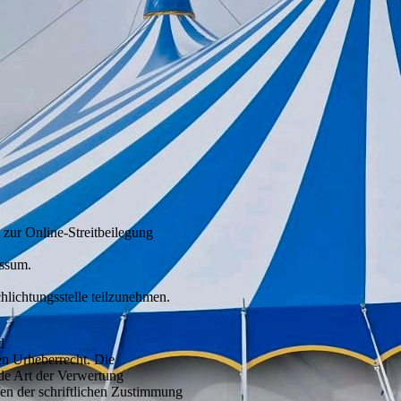
 zur Online-Streitbeilegung
essum.
hlichtungsstelle teilzunehmen.
d
en Urheberrecht. Die
ede Art der Verwertung
en der schriftlichen Zustimmung