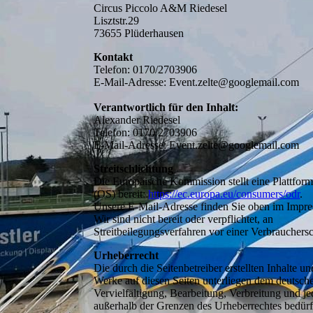
Circus Piccolo A&M Riedesel
Lisztstr.29
73655 Plüderhausen
Kontakt
Telefon: 0170/2703906
E-Mail-Adresse: Event.zelte@googlemail.com
Verantwortlich für den Inhalt:
Alexander Riedesel
Telefon: 0170/2703906
E-Mail-Adresse: Event.zelte@googlemail.com
Streitschlichtung
Die Europäische Kommission stellt eine Plattform
(OS) bereit:
https://ec.europa.eu/consumers/odr
.
Unsere E-Mail-Adresse finden Sie oben im Impr
Wir sind nicht bereit oder verpflichtet, an
Streitbeilegungsverfahren vor einer Verbrauchersc
Urheberrecht
Die durch die Seitenbetreiber erstellten Inhalte un
Werke auf diesen Seiten unterliegen dem deutsch
Vervielfältigung, Bearbeitung, Verbreitung und j
außerhalb der Grenzen des Urheberrechtes bedürf