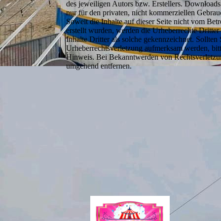
des jeweiligen Autors bzw. Erstellers. Downloads
nur für den privaten, nicht kommerziellen Gebrauc
Soweit die Inhalte auf dieser Seite nicht vom Betr
erstellt wurden, werden die Urheberrechte Dritte
Inhalte Dritter als solche gekennzeichnet. Sollten
Urheberrechtsverletzung aufmerksam werden, bit
Hinweis. Bei Bekanntwerden von Rechtsverletzun
umgehend entfernen.