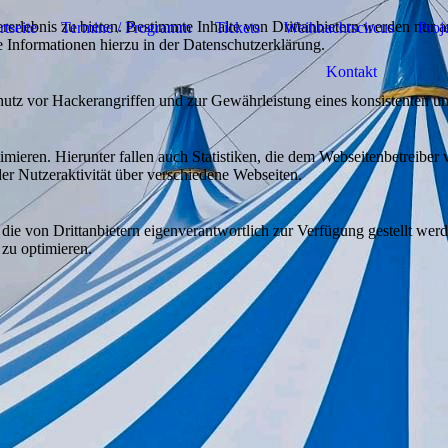
lebnis zu bieten. Bestimmte Inhalte von Drittanbietern werden nur ang
rtseite
Termine / Programm
Tickets
Weihnachtscircus
Proj
e Informationen hierzu in der Datenschutzerklärung.
Kontakt
utz vor Hackerangriffen und zur Gewährleistung eines konsistenten un
ieren. Hierunter fallen auch Statistiken, die dem Webseitenbetreiber v
r Nutzeraktivität über verschiedene Webseiten.
 die von Drittanbietern eigenverantwortlich zur Verfügung gestellt wer
 zu optimieren.